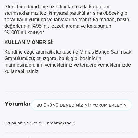
Sepetinizde AYNI GÜN TESLİMAT
Steril bir ortamda ve özel fırınlarımızda kurutulan
ürünü bulunduğu için AYNI GÜN
sarımsaklarımız toz, kimyasal partiküller, sinek/böcek gibi
TESLİMAT kargo seçeneği dışında
zararlıların yumurta ve larvalarına maruz kalmadan, besin
seçemezsiniz. NOT: AYNI GÜN
değerlerinin %95'ini, lezzet, aroma ve kokusunun
TESLİMAT hizmeti sadece İSTANBUL
%100'ünü koruyor.
ve 850TL üzeri siparişler için
KULLANIM ÖNERİSİ:
geçerlidir.
Kendine özgü aromatik kokusu ile Mimas Bahçe Sarımsak
Granülümüzü; et, ızgara, balık gibi besinlerin
marinesinden,fırın yemekleriniz ve tencere yemeklerinizde
kullanabilirsiniz.
Yorumlar
BU ÜRÜNÜ DENEDINIZ MI? YORUM EKLEYIN
Ürüne ait yorum bulunmamaktadır.