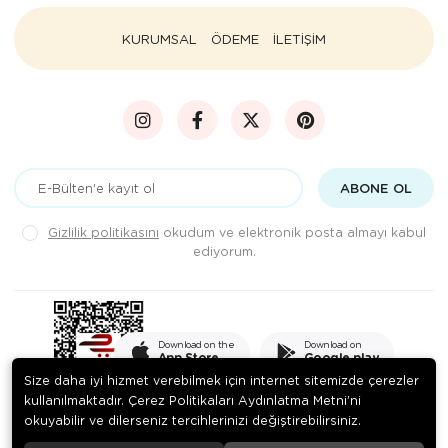
KURUMSAL
ÖDEME
İLETİŞİM
ABONE OL
Gizlilik politikasını
okudum ve elektronik posta almayı kabul
ediyorum.
Download on the
Download on
App Store
Google play
Size daha iyi hizmet verebilmek için internet sitemizde çerezler
kullanılmaktadır. Çerez Politikaları Aydınlatma Metni’ni
okuyabilir ve dilerseniz tercihlerinizi değiştirebilirsiniz.
© 2020
PEKSADE GIDA SANAYİ VE TİCARET LİMİTED ŞİRKETİ
. Tüm
hakları saklıdır.