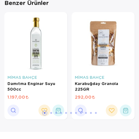
Benzer Ürünler
MİMAS BAHÇE
MİMAS BAHÇE
Damıtma Enginar Suyu
Karabuğday Granola
500cc
225GR
1.197,00
292,00