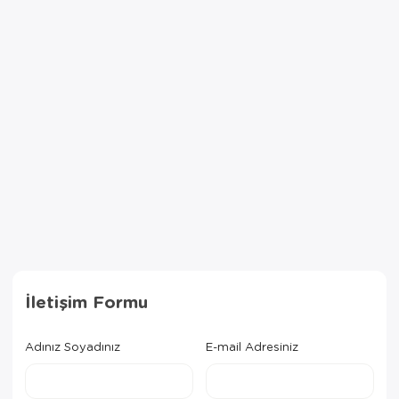
İletişim Formu
×
AYNI GÜN
Adınız Soyadınız
E-mail Adresiniz
TESLİMAT
ÜRÜNLERİ