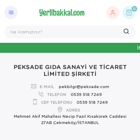
0
İST
PEKSADE GIDA SANAYİ VE TİCARET
LİMİTED ŞİRKETİ
pekbilgi@peksade.com
E-MAIL
0539 518 7249
TELEFON
0539 518 7249
CEP TELEFONU
ADRES
Mehmet Akif Mahallesi Necip Fazıl Kısakürek Caddesi
27AB Çekmeköy/İSTANBUL