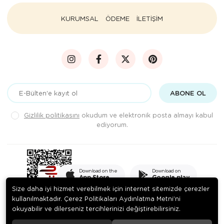
KURUMSAL
ÖDEME
İLETİŞİM
ABONE OL
Gizlilik politikasını
okudum ve elektronik posta almayı kabul
ediyorum.
Download on the
Download on
App Store
Google play
Size daha iyi hizmet verebilmek için internet sitemizde çerezler
kullanılmaktadır. Çerez Politikaları Aydınlatma Metni’ni
okuyabilir ve dilerseniz tercihlerinizi değiştirebilirsiniz.
© 2020
PEKSADE GIDA SANAYİ VE TİCARET LİMİTED ŞİRKETİ
. Tüm
hakları saklıdır.