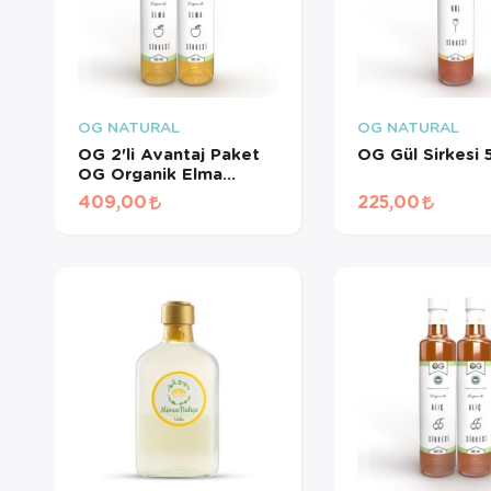
OG NATURAL
OG NATURAL
OG 2'li Avantaj Paket
OG Gül Sirkesi
OG Organik Elma
Sirkesi 500ML
409,00
225,00