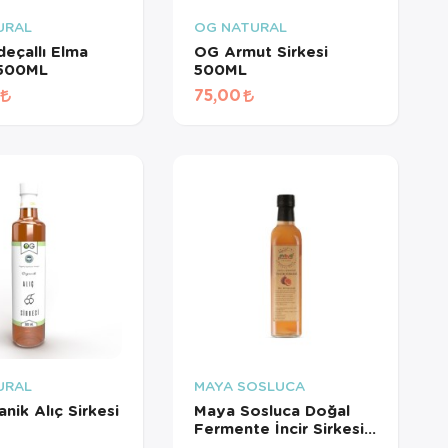
URAL
OG NATURAL
eçallı Elma
OG Armut Sirkesi
 500ML
500ML
75,00
×
AT
URAL
MAYA SOSLUCA
nik Alıç Sirkesi
Maya Sosluca Doğal
Fermente İncir Sirkesi
500 Ml