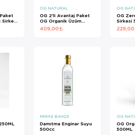
OG NATURAL
OG NAT
 Paket
OG 2'li Avantaj Paket
OG Zerd
 Sirkesi
OG Organik Üzüm
Sirkesi
Sirkesi 500ML
409,00
229,00
YNI GÜN TESLİM
ÜRÜNLERİ
MİMAS BAHÇE
OG NAT
 250ML
Damıtma Enginar Suyu
OG Orga
500cc
500ML