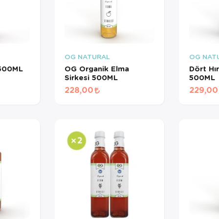
OG NATURAL
OG NAT
 500ML
OG Organik Elma
Dört Hır
Sirkesi 500ML
500ML
228,00
229,00