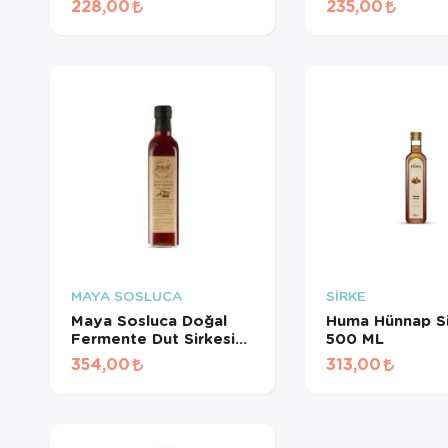
Sepetini
228,00
235,00
için AYN
seçemez
sadece 
MAYA SOSLUCA
SİRKE
Maya Sosluca Doğal
Huma Hünnap Si
Fermente Dut Sirkesi
500 ML
500 Ml
354,00
313,00