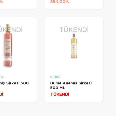
bulunduğu
354,00
i dışında
 hizmeti
ler için
ÜKENDI
TÜKENDI
AL
SİRKE
iş Sirkesi 500
Huma Ananas Sirkesi
500 ML
Dİ
TÜKENDİ