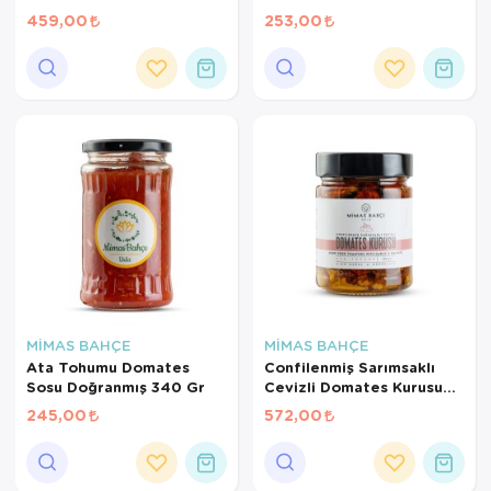
ve 850TL üzeri siparişler için
459,00
253,00
geçerlidir.
MİMAS BAHÇE
MİMAS BAHÇE
Ata Tohumu Domates
Confilenmiş Sarımsaklı
Sosu Doğranmış 340 Gr
Cevizli Domates Kurusu
280 Gr
245,00
572,00