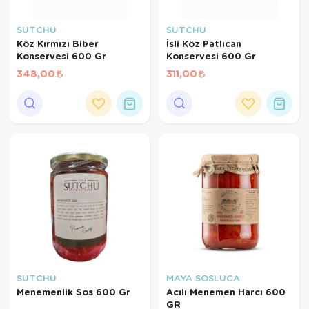
SUTCHU
SUTCHU
Köz Kırmızı Biber
İsli Köz Patlıcan
Konservesi 600 Gr
Konservesi 600 Gr
348,00
311,00
×
AYNI GÜN
TESLİMAT
ÜRÜNLERİ
Sepetinizde AYNI GÜN TESLİMAT
ürünü bulunduğu için AYNI GÜN
TESLİMAT kargo seçeneği dışında
SUTCHU
MAYA SOSLUCA
seçemezsiniz. NOT: AYNI GÜN
Menemenlik Sos 600 Gr
Acılı Menemen Harcı 600
TESLİMAT hizmeti sadece İSTANBUL
GR