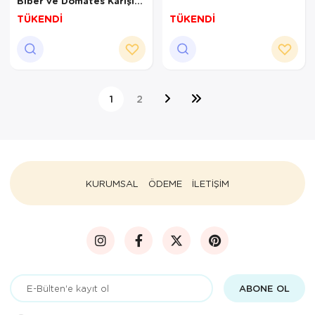
Biber ve Domates Karışık
Biber Salçası 500 Gr
TÜKENDİ
TÜKENDİ
1
2
KURUMSAL
ÖDEME
İLETİŞİM
ABONE OL