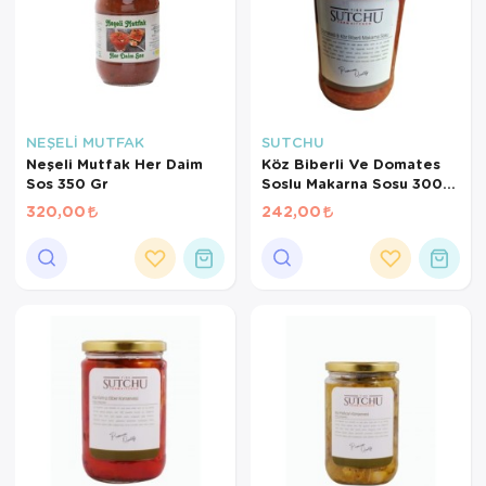
NEŞELİ MUTFAK
SUTCHU
Neşeli Mutfak Her Daim
Köz Biberli Ve Domates
Sos 350 Gr
Soslu Makarna Sosu 300
Gr
320,00
242,00