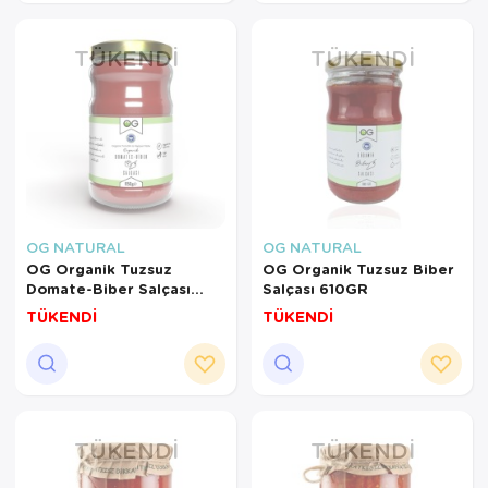
TÜKENDI
TÜKENDI
OG NATURAL
OG NATURAL
OG Organik Tuzsuz
OG Organik Tuzsuz Biber
Domate-Biber Salçası
Salçası 610GR
650GR
TÜKENDİ
TÜKENDİ
TÜKENDI
TÜKENDI