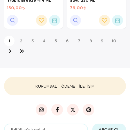
Tropic Breeze 414 ML
Suyu 250 ML
150,00
79,00
1
2
3
4
5
6
7
8
9
10
KURUMSAL
ÖDEME
İLETİŞİM
ABONE OL