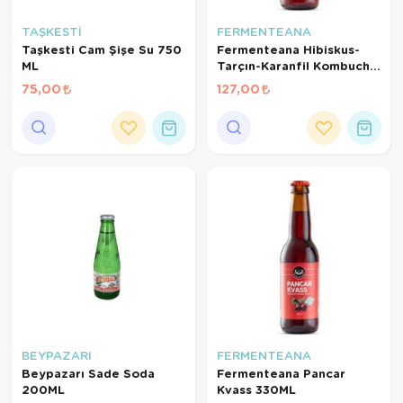
TAŞKESTİ
FERMENTEANA
Taşkesti Cam Şişe Su 750
Fermenteana Hibiskus-
ML
Tarçın-Karanfil Kombucha
330ML
75,00
127,00
BEYPAZARI
FERMENTEANA
Beypazarı Sade Soda
Fermenteana Pancar
200ML
Kvass 330ML