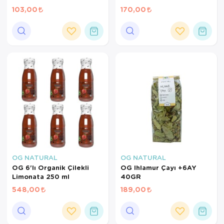
TESLİMAT hizmeti sadece İSTANBUL
103,00
170,00
ve 850TL üzeri siparişler için
geçerlidir.
OG NATURAL
OG NATURAL
OG 6'lı Organik Çilekli
OG Ihlamur Çayı +6AY
Limonata 250 ml
40GR
548,00
189,00