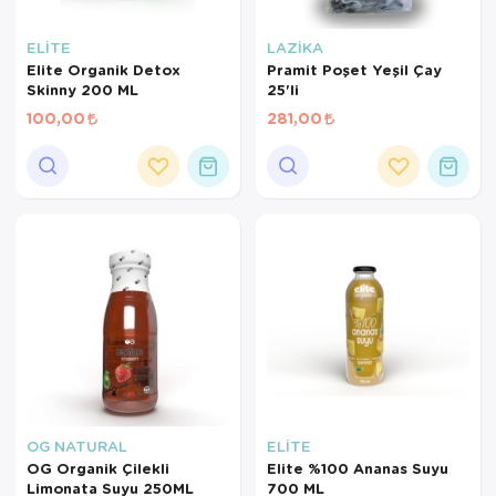
ELİTE
LAZİKA
Elite Organik Detox
Pramit Poşet Yeşil Çay
Skinny 200 ML
25'li
100,00
281,00
×
AYNI GÜN
TESLİMAT
ÜRÜNLERİ
Sepetinizde AYNI GÜN TESLİMAT
ürünü bulunduğu için AYNI GÜN
OG NATURAL
ELİTE
TESLİMAT kargo seçeneği dışında
OG Organik Çilekli
Elite %100 Ananas Suyu
seçemezsiniz. NOT: AYNI GÜN
Limonata Suyu 250ML
700 ML