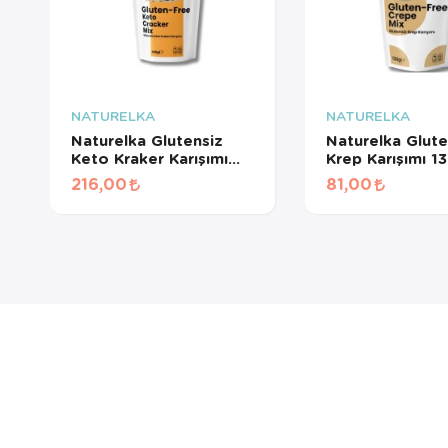
A
NATURELKA
NATURELKA
Naturelka Glutensiz
Naturelka Glute
Keto Kraker Karışımı
Krep Karışımı 1
300 Gr
Sepetini
216,00
81,00
için AYN
seçemez
sadece 