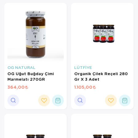
OG NATURAL
LÜTFİYE
OG Uğut Buğday Çimi
Organik Çilek Reçeli 280
Marmelatı 270GR
Gr X 3 Adet
364,00
1.105,00