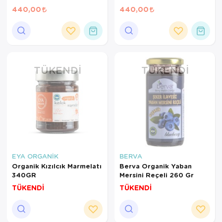
geçerlidir.
Gr
Gr
440,00
440,00
TÜKENDI
TÜKENDI
EYA ORGANİK
BERVA
Organik Kızılcık Marmelatı
Berva Organik Yaban
340GR
Mersini Reçeli 260 Gr
TÜKENDİ
TÜKENDİ