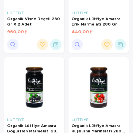
LÜTFİYE
LÜTFİYE
Organik Vişne Reçeli 280
Organik Lütfiye Amasra
Gr X 2 Adet
Erik Marmelatı 280 Gr
960,00
440,00
×
AYNI GÜN
TESLİMAT
ÜRÜNLERİ
Sepetinizde AYNI GÜN TESLİMAT
ürünü bulunduğu için AYNI GÜN
TESLİMAT kargo seçeneği dışında
seçemezsiniz. NOT: AYNI GÜN
LÜTFİYE
LÜTFİYE
TESLİMAT hizmeti sadece İSTANBUL
Organik Lütfiye Amasra
Organik Lütfiye Amasra
ve 850TL üzeri siparişler için
Böğürtlen Marmelatı 280
Kuşburnu Marmelatı 280