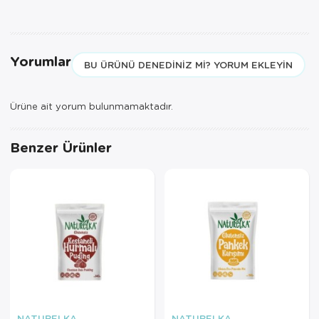
ve 850TL üzeri siparişler için
geçerlidir.
Yorumlar
BU ÜRÜNÜ DENEDINIZ MI? YORUM EKLEYIN
Ürüne ait yorum bulunmamaktadır.
Benzer Ürünler
NATURELKA
NATURELKA