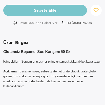
Sepete Ekle
Fiyatı Düşünce Haber Ver
Bu Ürünü Paylaş
Ürün Bilgisi
Glutensiz Beşamel Sos Karışımı 50 Gr
×
AYNI GÜN
İçindekiler :
Sorgum unu,esmer pirinç unu,muskat,karabiber,kaya tuzu.
TESLİMAT
ÜRÜNLERİ
Açıklama :
Beşamel sosu; sebze graten,et graten,tavuk graten,balık
graten,fırın makarna,lazanya gibi fırın yemeklerinde,kıvam vermek
Sepetinizde AYNI GÜN TESLİMAT
istediğiniz sos ve çorba bazlarında,kremalı yemeklerinizde
ürünü bulunduğu için AYNI GÜN
kullanabilirsiniz
TESLİMAT kargo seçeneği dışında
seçemezsiniz. NOT: AYNI GÜN
TESLİMAT hizmeti sadece İSTANBUL