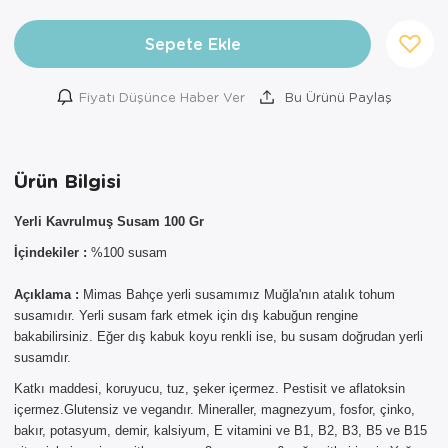
Sepete Ekle
Fiyatı Düşünce Haber Ver
Bu Ürünü Paylaş
Ürün Bilgisi
Yerli Kavrulmuş Susam 100 Gr
İçindekiler :
%100 susam
×
Açıklama :
Mimas Bahçe yerli susamımız Muğla'nın atalık tohum
susamıdır. Yerli susam fark etmek için dış kabuğun rengine
AYNI GÜN
bakabilirsiniz. Eğer dış kabuk koyu renkli ise, bu susam doğrudan yerli
TESLİMAT
susamdır.
ÜRÜNLERİ
Katkı maddesi, koruyucu, tuz, şeker içermez. Pestisit ve aflatoksin
içermez.Glutensiz ve vegandır. Mineraller, magnezyum, fosfor, çinko,
Sepetinizde AYNI GÜN TESLİMAT
bakır, potasyum, demir, kalsiyum, E vitamini ve B1, B2, B3, B5 ve B15
ürünü bulunduğu için AYNI GÜN