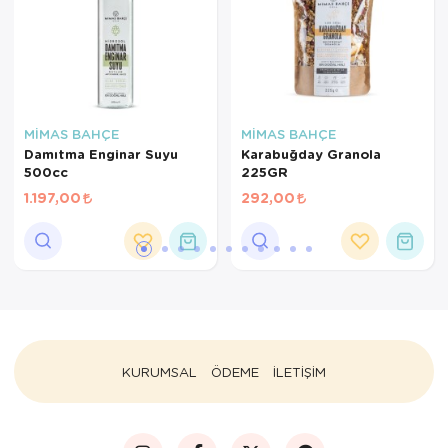
MİMAS BAHÇE
MİMAS BAHÇE
Damıtma Enginar Suyu
Karabuğday Granola
500cc
225GR
1.197,00
292,00
KURUMSAL
ÖDEME
İLETİŞİM