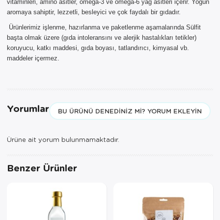
vitaminleri, amino asitler, omega-3 ve omega-6 yağ asitleri içerir. Yoğun
TESLİMAT kargo seçeneği dışında
seçemezsiniz. NOT: AYNI GÜN
aromaya sahiptir, lezzetli, besleyici ve çok faydalı bir gıdadır.
TESLİMAT hizmeti sadece İSTANBUL
Ürünlerimiz işlenme, hazırlanma ve paketlenme aşamalarında Sülfit
ve 850TL üzeri siparişler için
başta olmak üzere (gıda intoleransını ve alerjik hastalıkları tetikler)
geçerlidir.
koruyucu, katkı maddesi, gıda boyası, tatlandırıcı, kimyasal vb.
maddeler içermez.
Yorumlar
BU ÜRÜNÜ DENEDINIZ MI? YORUM EKLEYIN
Ürüne ait yorum bulunmamaktadır.
Benzer Ürünler