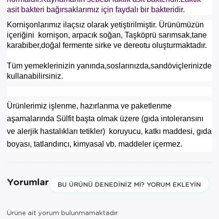
ÜRÜNLERİ
asit bakteri bağırsaklarımız için faydalı bir bakteridir.
Sepetinizde AYNI GÜN TESLİMAT
Kornişonlarımız ilaçsız olarak yetiştirilmiştir. Ürünümüzün
ürünü bulunduğu için AYNI GÜN
içeriğini kornişon, arpacık soğan, Taşköprü sarımsak,tane
TESLİMAT kargo seçeneği dışında
karabiber,doğal fermente sirke ve dereotu oluşturmaktadır.
seçemezsiniz. NOT: AYNI GÜN
TESLİMAT hizmeti sadece İSTANBUL
Tüm yemeklerinizin yanında,soslarınızda,sandöviçlerinizde
ve 850TL üzeri siparişler için
kullanabilirsiniz.
geçerlidir.
Ürünlerimiz işlenme, hazırlanma ve paketlenme
aşamalarında Sülfit başta olmak üzere (gıda intoleransını
ve alerjik hastalıkları tetikler) koruyucu, katkı maddesi, gıda
boyası, tatlandırıcı, kimyasal vb. maddeler içermez.
Yorumlar
BU ÜRÜNÜ DENEDINIZ MI? YORUM EKLEYIN
Ürüne ait yorum bulunmamaktadır.