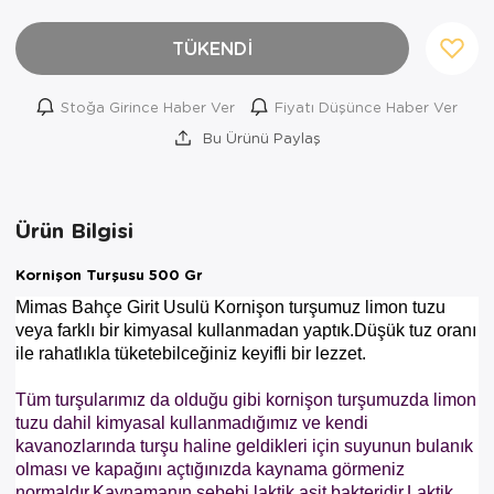
TÜKENDİ
Stoğa Girince Haber Ver
Fiyatı Düşünce Haber Ver
Bu Ürünü Paylaş
Ürün Bilgisi
Kornişon Turşusu 500 Gr
Mimas Bahçe Girit Usulü Kornişon turşumuz limon tuzu
veya farklı bir kimyasal kullanmadan yaptık.Düşük tuz oranı
ile rahatlıkla tüketebilceğiniz keyifli bir lezzet.
Tüm turşularımız da olduğu gibi kornişon turşumuzda limon
×
tuzu dahil kimyasal kullanmadığımız ve kendi
AYNI GÜN
kavanozlarında turşu haline geldikleri için suyunun bulanık
TESLİMAT
olması ve kapağını açtığınızda kaynama görmeniz
normaldır.Kaynamanın sebebi laktik asit bakteridir.Laktik