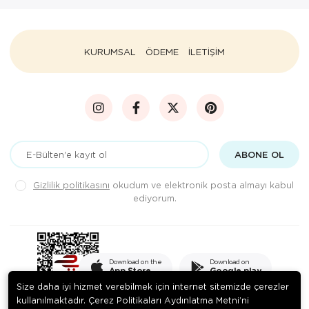
KURUMSAL
ÖDEME
İLETİŞİM
ABONE OL
Gizlilik politikasını
okudum ve elektronik posta almayı kabul
ediyorum.
Download on the
Download on
App Store
Google play
Size daha iyi hizmet verebilmek için internet sitemizde çerezler
kullanılmaktadır. Çerez Politikaları Aydınlatma Metni’ni