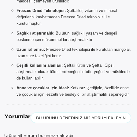
ÜRÜNLERİ
maddesi içermeyen ürünlerdir.
Freezee Dried Teknolojisi:
Şeftaliler, vitamin ve mineral
Sepetinizde AYNI GÜN TESLİMAT
değerlerini kaybetmeden Freezee Dried teknolojisi ile
ürünü bulunduğu için AYNI GÜN
kurutulmuştur.
TESLİMAT kargo seçeneği dışında
seçemezsiniz. NOT: AYNI GÜN
Sağlıklı atıştırmalık:
Bu ürün, sağlıklı yaşam ve dengeli
TESLİMAT hizmeti sadece İSTANBUL
beslenme için mükemmel bir atıştırmalıktır.
ve 850TL üzeri siparişler için
Uzun raf ömrü:
Freezee Dried teknolojisi ile kurutulan mangolar,
geçerlidir.
uzun süre tazeliğini korur.
Çeşitli kullanım alanları:
Şeftali Kıtırı ve Şeftali Cipsi,
atıştırmalık olarak tüketilebileceği gibi tatlı, yoğurt ve müslilerde
de kullanılabilir.
Anne ve çocuklar için ideal:
Katkısız içeriğiyle, özellikle anne
ve çocuklar için lezzetli ve besleyici bir atıştırmalık seçeneğidir.
Yorumlar
BU ÜRÜNÜ DENEDINIZ MI? YORUM EKLEYIN
Ürüne ait yorum bulunmamaktadır.