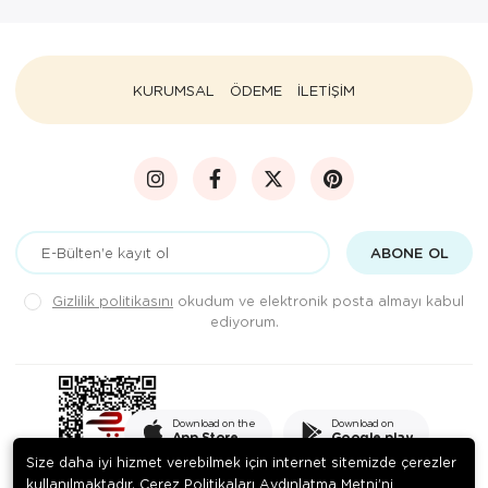
KURUMSAL
ÖDEME
İLETİŞİM
ABONE OL
Gizlilik politikasını
okudum ve elektronik posta almayı kabul
ediyorum.
Download on the
Download on
App Store
Google play
Size daha iyi hizmet verebilmek için internet sitemizde çerezler
kullanılmaktadır. Çerez Politikaları Aydınlatma Metni’ni