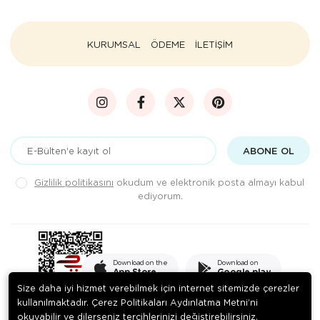
KURUMSAL
ÖDEME
İLETİŞİM
ABONE OL
Gizlilik politikasını
okudum ve elektronik posta almayı kabul
ediyorum.
Download on the
Download on
App Store
Google play
Size daha iyi hizmet verebilmek için internet sitemizde çerezler
kullanılmaktadır. Çerez Politikaları Aydınlatma Metni’ni
okuyabilir ve dilerseniz tercihlerinizi değiştirebilirsiniz.