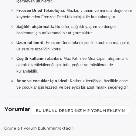
ÜRÜNLERİ
içermeyen ürünlerdir.
Sepetinizde AYNI GÜN TESLİMAT
Freezee Dried Teknolojisi:
Muzlar, vitamin ve mineral değerlerini
ürünü bulunduğu için AYNI GÜN
kaybetmeden Freezee Dried teknolojisi ile kurutulmuştur.
TESLİMAT kargo seçeneği dışında
Sağlıklı atıştırmalık:
Bu ürün, sağlıklı yaşam ve dengeli
seçemezsiniz. NOT: AYNI GÜN
beslenme için mükemmel bir atıştırmalıktır.
TESLİMAT hizmeti sadece İSTANBUL
ve 850TL üzeri siparişler için
Uzun raf ömrü:
Freezee Dried teknolojisi ile kurutulan mangolar,
geçerlidir.
uzun süre tazeliğini korur.
Çeşitli kullanım alanları:
Muz Kıtırı ve Muz Cipsi, atıştırmalık
olarak tüketilebileceği gibi tatlı, yoğurt ve müslilerde de
kullanılabilir.
Anne ve çocuklar için ideal:
Katkısız içeriğiyle, özellikle anne
ve çocuklar için lezzetli ve besleyici bir atıştırmalık seçeneğidir.
Yorumlar
BU ÜRÜNÜ DENEDINIZ MI? YORUM EKLEYIN
Ürüne ait yorum bulunmamaktadır.