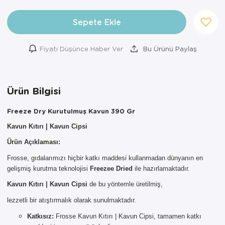
Sepete Ekle
Fiyatı Düşünce Haber Ver
Bu Ürünü Paylaş
Ürün Bilgisi
Freeze Dry Kurutulmuş Kavun 390 Gr
Kavun Kıtırı | Kavun Cipsi
Ürün Açıklaması:
Frosse, gıdalarımızı hiçbir katkı maddesi kullanmadan dünyanın en
gelişmiş kurutma teknolojisi
Freezee Dried
ile hazırlamaktadır.
Kavun Kıtırı | Kavun Cipsi
de bu yöntemle üretilmiş,
×
lezzetli bir atıştırmalık olarak sunulmaktadır.
AYNI GÜN
TESLİMAT
Katkısız:
Frosse Kavun Kıtırı | Kavun Cipsi, tamamen katkı