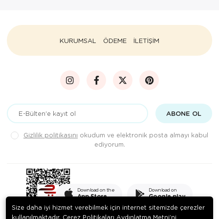
KURUMSAL
ÖDEME
İLETİŞİM
ABONE OL
Gizlilik politikasını
okudum ve elektronik posta almayı kabul
ediyorum.
Download on the
Download on
App Store
Google play
Size daha iyi hizmet verebilmek için internet sitemizde çerezler
kullanılmaktadır. Çerez Politikaları Aydınlatma Metni’ni