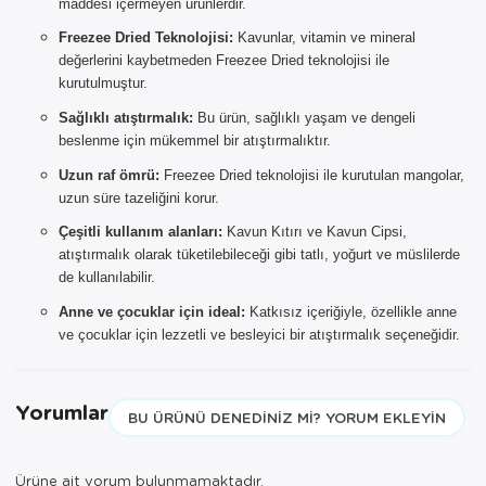
ÜRÜNLERİ
maddesi içermeyen ürünlerdir.
Freezee Dried Teknolojisi:
Kavunlar, vitamin ve mineral
Sepetinizde AYNI GÜN TESLİMAT
değerlerini kaybetmeden Freezee Dried teknolojisi ile
ürünü bulunduğu için AYNI GÜN
kurutulmuştur.
TESLİMAT kargo seçeneği dışında
seçemezsiniz. NOT: AYNI GÜN
Sağlıklı atıştırmalık:
Bu ürün, sağlıklı yaşam ve dengeli
TESLİMAT hizmeti sadece İSTANBUL
beslenme için mükemmel bir atıştırmalıktır.
ve 850TL üzeri siparişler için
Uzun raf ömrü:
Freezee Dried teknolojisi ile kurutulan mangolar,
geçerlidir.
uzun süre tazeliğini korur.
Çeşitli kullanım alanları:
Kavun Kıtırı ve Kavun Cipsi,
atıştırmalık olarak tüketilebileceği gibi tatlı, yoğurt ve müslilerde
de kullanılabilir.
Anne ve çocuklar için ideal:
Katkısız içeriğiyle, özellikle anne
ve çocuklar için lezzetli ve besleyici bir atıştırmalık seçeneğidir.
Yorumlar
BU ÜRÜNÜ DENEDINIZ MI? YORUM EKLEYIN
Ürüne ait yorum bulunmamaktadır.