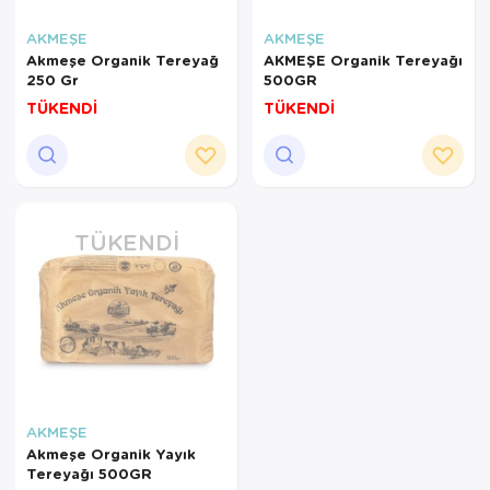
AKMEŞE
AKMEŞE
Akmeşe Organik Tereyağ
AKMEŞE Organik Tereyağı
250 Gr
500GR
TÜKENDİ
TÜKENDİ
TÜKENDI
×
AYNI GÜN
TESLİMAT
ÜRÜNLERİ
Sepetinizde AYNI GÜN TESLİMAT
ürünü bulunduğu için AYNI GÜN
TESLİMAT kargo seçeneği dışında
AKMEŞE
seçemezsiniz. NOT: AYNI GÜN
Akmeşe Organik Yayık
TESLİMAT hizmeti sadece İSTANBUL
Tereyağı 500GR