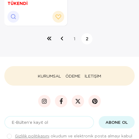
ve 850TL üzeri siparişler için
TÜKENDİ
geçerlidir.
1
2
KURUMSAL
ÖDEME
İLETİŞİM
ABONE OL
Gizlilik politikasını
okudum ve elektronik posta almayı kabul