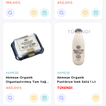
199,00
452,00
TÜKENDI
AKMEŞE
AKMEŞE
Akmeşe Organik
Akmeşe Organik
Olgunlaştırılmış Tam Yağlı
Pastörize İnek Sütü 1 Lt
Beyaz Peynir 350 Gr
483,00
TÜKENDİ