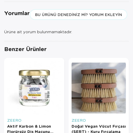
geçerlidir.
Yorumlar
BU ÜRÜNÜ DENEDINIZ MI? YORUM EKLEYIN
Ürüne ait yorum bulunmamaktadır.
Benzer Ürünler
ZEERO
ZEERO
Aktif Karbon & Limon
Doğal Vegan Vücut Fırçası
Florürsüz Diş Macunu
(SERT) - Kuru Fırçalama