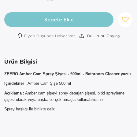
Sepete Ekle
Fiyatı Düşünce Haber Ver
Bu Ürünü Paylaş
Ürün Bilgisi
×
AYNI GÜN
ZEERO Amber Cam Sprey Şişesi - 500ml - Bathroom Cleaner yazılı
TESLİMAT
İçindekiler :
Amber Cam Şişe 500 ml
ÜRÜNLERİ
Açıklama :
Amber cam şişeyi sprey deterjan şişesi, bitki spreyleme
Sepetinizde AYNI GÜN TESLİMAT
şişesi olarak veya başka bir çok amaçla kullanabilirsiniz.
ürünü bulunduğu için AYNI GÜN
Sprey başlığı ile birlikte gelir.
TESLİMAT kargo seçeneği dışında
seçemezsiniz. NOT: AYNI GÜN
TESLİMAT hizmeti sadece İSTANBUL
ve 850TL üzeri siparişler için