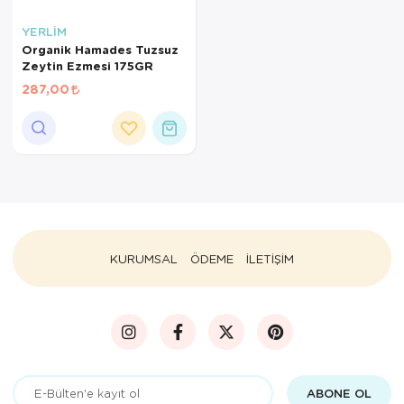
×
YERLİM
Organik Hamades Tuzsuz
AYNI GÜN
Zeytin Ezmesi 175GR
TESLİMAT
287,00
ÜRÜNLERİ
Sepetinizde AYNI GÜN TESLİMAT
ürünü bulunduğu için AYNI GÜN
TESLİMAT kargo seçeneği dışında
seçemezsiniz. NOT: AYNI GÜN
TESLİMAT hizmeti sadece İSTANBUL
ve 850TL üzeri siparişler için
geçerlidir.
KURUMSAL
ÖDEME
İLETİŞİM
ABONE OL