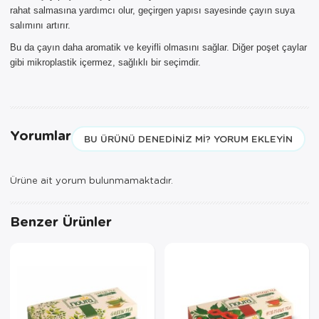
seçemezsiniz. NOT: AYNI GÜN
rahat salmasına yardımcı olur, geçirgen yapısı sayesinde çayın suya
TESLİMAT hizmeti sadece İSTANBUL
salımını artırır.
ve 850TL üzeri siparişler için
Bu da çayın daha aromatik ve keyifli olmasını sağlar. Diğer poşet çaylar
geçerlidir.
gibi mikroplastik içermez, sağlıklı bir seçimdir.
Yorumlar
BU ÜRÜNÜ DENEDINIZ MI? YORUM EKLEYIN
Ürüne ait yorum bulunmamaktadır.
Benzer Ürünler