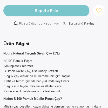
Sepete Ekle
Fiyatı Düşünce Haber Ver
Bu Ürünü Paylaş
Ürün Bilgisi
Noura Natural Tarçınlı Siyah Çay 25'Li
%100 Pamuk Poşet
Mikroplastik İçermez.
×
Yüksek Kalite Çay, Üst Düzey Lezzet!
AYNI GÜN
Soğuk çay olarak da mükemmel bir içim sağlar.
TESLİMAT
Hafif ve temiz içimiyle her yudumda keyif verir.
ÜRÜNLERİ
Sağlık için faydalı bitkisel özellikler içerir.
Güne enerjik başlamak için ideal seçim!
Sepetinizde AYNI GÜN TESLİMAT
Neden %100 Pamuk Müslin Poşet Çay?
ürünü bulunduğu için AYNI GÜN
TESLİMAT kargo seçeneği dışında
Müslin çay poşetleri, çayın daha iyi demlenmesine ve aromasını daha