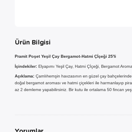
Ürün Bilgisi
Pramit Poşet Yeşil Çay Bergamot-Hatmi Çİçeği 25'li
A
İçindekiler:
Elyapımı Yeşil Çay, Hatmi Çİçeği, Bergamot Aroma
Açıklama:
Çamlıhemşin havzasının en güzel çay bahçelerinden te
doğal bergamot aroması ve hatmi çiçekleri ile harmanlayıp pira
az 2 demleme yapabilirsiniz. Bir kutu ile ortalama 50 fincan yeşil
Sepetini
için AYN
seçemez
sadece 
Yorumlar