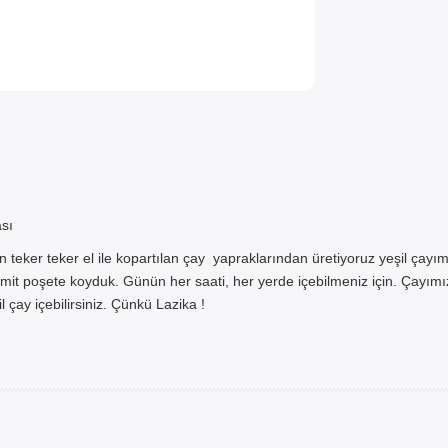
YNI GÜN TESLİM
sı
ÜRÜNLERİ
ker teker el ile kopartılan çay yapraklarından üretiyoruz yeşil çayımı
mit poşete koyduk. Günün her saati, her yerde içebilmeniz için. Çayımız
 çay içebilirsiniz. Çünkü Lazika !
zde AYNI GÜN TESLİMAT ürünü 
I GÜN TESLİMAT kargo seçeneğ
siniz. NOT: AYNI GÜN TESLİMAT
İSTANBUL ve 850TL üzeri sipariş
geçerlidir.