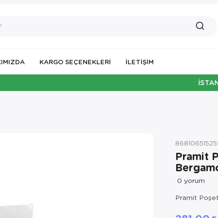
IMIZDA
KARGO SEÇENEKLERİ
İLETIŞIM
İSTANBUL'A 
8681065152
Pramit P
Bergamo
0
yorum
Pramit Poşet