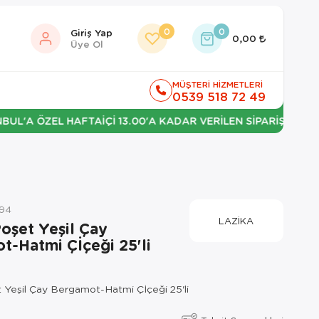
0
0
Giriş Yap
0,00
Üye Ol
MÜŞTERİ HİZMETLERİ
0539 518 72 49
ÖZEL HAFTAİÇİ 13.00'A KADAR VERİLEN SİPARİŞLERDE ERTESİ
594
LAZİKA
oşet Yeşil Çay
t-Hatmi Çİçeği 25'li
 Yeşil Çay Bergamot-Hatmi Çİçeği 25'li