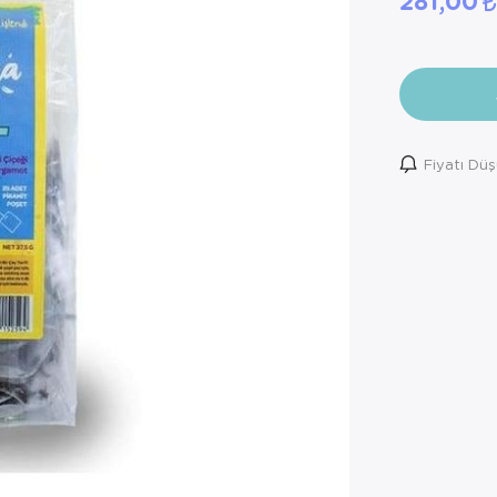
281,00
Fiyatı Dü