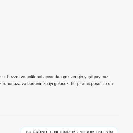
×
AT
zı. Lezzet ve polifenol açısından çok zengin yeşil çayımızı
 ruhunuza ve bedeninize iyi gelecek. Bir piramit poşet ile en
bulunduğu
i dışında
 hizmeti
ler için
BU ÜRÜNÜ DENEDINIZ MI? YORUM EKLEYIN