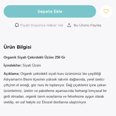
Sepete Ekle
Fiyatı Düşünce Haber Ver
Bu Ürünü Paylaş
Ürün Bilgisi
×
Organik Siyah Çekirdekli Üzüm 250 Gr
İçindekiler:
Siyah Üzüm
AYNI GÜN
TESLİMAT
Açıklama:
Organik çekirdekli siyah kuru üzümümüz bio çeşitliliği
ÜRÜNLERİ
Adıyaman'ın Besni ilçesinin yüksek rakımlı dağlarında, yerel üretici
çiftçinin el emeği, göz nuru ile toplanıyor. Dağ çiçeklerini içine çeken
Sepetinizde AYNI GÜN TESLİMAT
üzümlerimiz, üretim ve paketleme aşamasında herhangi kimyasal bir
ürünü bulunduğu için AYNI GÜN
girdi olmadan, organik tarım esaslarına ve felsefesine uygun olarak
TESLİMAT kargo seçeneği dışında
üretilip, en saf haliyle siz Ekozel dostlarına ulaştırılıyor.
seçemezsiniz. NOT: AYNI GÜN
TESLİMAT hizmeti sadece İSTANBUL
ve 850TL üzeri siparişler için