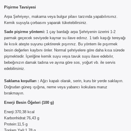
×
Pişirme Tavsiyesi
AYNI GÜN
Arpa Şehriyeyı, makarna veya bulgur pilavı tarzında yapabılırsınız.
TESLİMAT
Kemik suyuyla çorbasını yaparak tüketebilirsiniz.
ÜRÜNLERİ
Sade pişirme yöntemi:
1 çay bardağı arpa Şehriyenin üzerini 1-2
parmak geçecek seviyede kaynar su ilave edınız. 1 tatlı kaşığı tereyağı
Sepetinizde AYNI GÜN TESLİMAT
ile kısık ateşte suyunu çektirerek pışırınız. Bu yöntem ile pışırmek
ürünü bulunduğu için AYNI GÜN
besin değerlerı kaybını önler. Normal şehriyelere göre daha kısa sürede
TESLİMAT kargo seçeneği dışında
pişmektedir. İçeriğine kemik suyu veya tavuk suyu ilave edebılır,
seçemezsiniz. NOT: AYNI GÜN
bebeğınızın damak tadına ve ayına göre sos, yoğurt vb. ile servis
TESLİMAT hizmeti sadece İSTANBUL
edebilirsiniz.
ve 850TL üzeri siparişler için
geçerlidir.
Saklama koşulları :
Ağzı kapalı olarak, serin, kuru bir yerde saklayın.
Doğrudan güneş ışığına, neme veya yabancı kokulara maruz
bırakmayın.
Enerji Besin Öğeleri (100 g)
Enerji:370,38 kcal
Karbonhidrat:76,43 g
Protein:11,5 g
Toplam Yağ:1,78 g