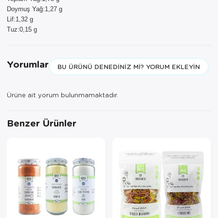
Doymuş Yağ:1,27 g
Lif:1,32 g
Tuz:0,15 g
Yorumlar
BU ÜRÜNÜ DENEDINIZ MI? YORUM EKLEYIN
Ürüne ait yorum bulunmamaktadır.
Benzer Ürünler