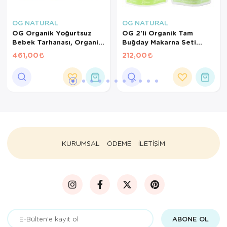
OG NATURAL
OG NATURAL
OG Organik Yoğurtsuz
OG 2'li Organik Tam
Bebek Tarhanası, Organik
Buğday Makarna Seti
İrmik, Pirinç Unu +6 Ay
+7AY
461,00
212,00
KURUMSAL
ÖDEME
İLETİŞİM
ABONE OL