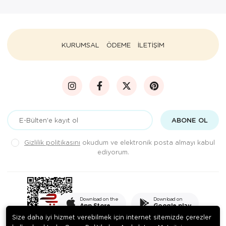
KURUMSAL
ÖDEME
İLETİŞİM
ABONE OL
Gizlilik politikasını
okudum ve elektronik posta almayı kabul
ediyorum.
Download on the
Download on
App Store
Google play
Size daha iyi hizmet verebilmek için internet sitemizde çerezler