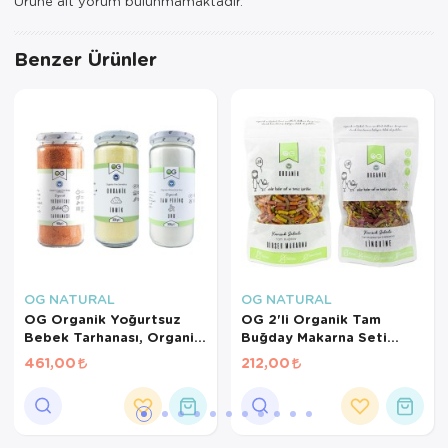
Ürüne ait yorum bulunmamaktadır.
Benzer Ürünler
OG NATURAL
OG NATURAL
OG Organik Yoğurtsuz
OG 2'li Organik Tam
Bebek Tarhanası, Organik
Buğday Makarna Seti
İrmik, Pirinç Unu +6 Ay
+7AY
461,00
212,00