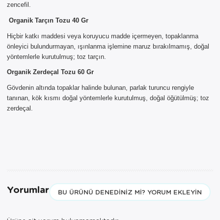
ÜRÜNLERİ
zencefil.
Organik Tarçın Tozu 40 Gr
Sepetinizde AYNI GÜN TESLİMAT
ürünü bulunduğu için AYNI GÜN
Hiçbir katkı maddesi veya koruyucu madde içermeyen, topaklanma
TESLİMAT kargo seçeneği dışında
önleyici bulundurmayan, ışınlanma işlemine maruz bırakılmamış, doğal
seçemezsiniz. NOT: AYNI GÜN
yöntemlerle kurutulmuş; toz tarçın.
TESLİMAT hizmeti sadece İSTANBUL
ve 850TL üzeri siparişler için
Organik Zerdeçal Tozu 60 Gr
geçerlidir.
Gövdenin altında topaklar halinde bulunan, parlak turuncu rengiyle
tanınan, kök kısmı doğal yöntemlerle kurutulmuş, doğal öğütülmüş; toz
zerdeçal.
Yorumlar
BU ÜRÜNÜ DENEDINIZ MI? YORUM EKLEYIN