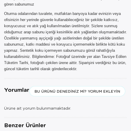
Sepetinizde AYNI GÜN TESLİMAT
gören sabunumuz
ürünü bulunduğu için AYNI GÜN
TESLİMAT kargo seçeneği dışında
Oturma odalarından tuvalete, mutfaktan banyoya kadar evinizin veya
seçemezsiniz. NOT: AYNI GÜN
ofisinizin her yerinde güvenle kullanabileceğiniz bir şekilde katkısız,
TESLİMAT hizmeti sadece İSTANBUL
koruyucusuz ve atık yağ kullanılmadan üretilmiştir. Sizlere sunmuş
ve 850TL üzeri siparişler için
olduğumuz arap sabunu içeriği kesinlikle atık yağlardan oluşmamaktadır.
geçerlidir.
Özellikle yanmamış ayçiçeği yağı asitlerinden doğal bir şekilde üretilen
sabunumuz, katkı maddesi ve koruyucu içermemekle birlikte kötü koku
yapmaz. Sentetik koku içermeyen sabunumuzu gönül rahatlığıyla
kullanabilirsiniz. Bilgilendirme: Fotoğraf üzerinde yer alan Tavsiye Edilen
Tüketim Tarihi, fotoğrafı çekilen ürene aittir. Siparişini verdiğiniz bu ürün,
güncel tüketim tarihli olarak gönderilecektir.
Yorumlar
BU ÜRÜNÜ DENEDINIZ MI? YORUM EKLEYIN
Ürüne ait yorum bulunmamaktadır.
Benzer Ürünler