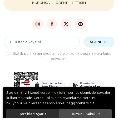
KURUMSAL
ÖDEME
İLETİŞİM
ABONE OL
Gizlilik politikasını
okudum ve elektronik posta almayı kabul
ediyorum.
Download on the
Download on
App Store
Google play
Size daha iyi hizmet verebilmek için internet sitemizde çerezler
kullanılmaktadır. Çerez Politikaları Aydınlatma Metni’ni
okuyabilir ve dilerseniz tercihlerinizi değiştirebilirsiniz.
© 2020
PEKSADE GIDA SANAYİ VE TİCARET LİMİTED ŞİRKETİ
. Tüm
hakları saklıdır.
Tercihleri Ayarla
Tümünü Kabul Et