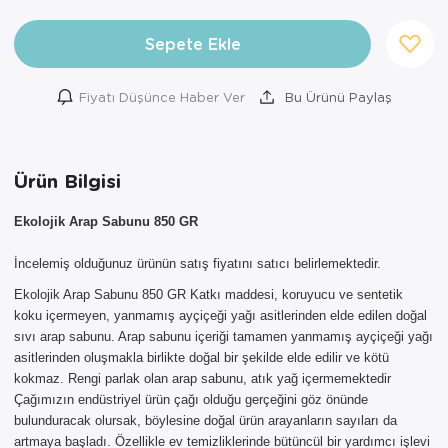
Sepete Ekle
Fiyatı Düşünce Haber Ver
Bu Ürünü Paylaş
Ürün Bilgisi
Ekolojik Arap Sabunu 850 GR
İncelemiş olduğunuz ürünün satış fiyatını satıcı belirlemektedir.
Ekolojik Arap Sabunu 850 GR Katkı maddesi, koruyucu ve sentetik
koku içermeyen, yanmamış ayçiçeği yağı asitlerinden elde edilen doğal
×
sıvı arap sabunu. Arap sabunu içeriği tamamen yanmamış ayçiçeği yağı
asitlerinden oluşmakla birlikte doğal bir şekilde elde edilir ve kötü
AYNI GÜN
kokmaz. Rengi parlak olan arap sabunu, atık yağ içermemektedir
TESLİMAT
Çağımızın endüstriyel ürün çağı olduğu gerçeğini göz önünde
ÜRÜNLERİ
bulunduracak olursak, böylesine doğal ürün arayanların sayıları da
artmaya başladı. Özellikle ev temizliklerinde bütüncül bir yardımcı işlevi