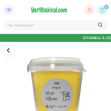
0
İSTANBUL'A ÖZEL HAF