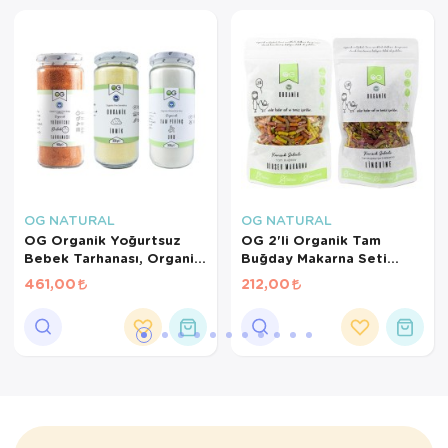
OG NATURAL
OG NATURAL
OG Organik Yoğurtsuz
OG 2'li Organik Tam
Bebek Tarhanası, Organik
Buğday Makarna Seti
İrmik, Pirinç Unu +6 Ay
+7AY
461,00
212,00