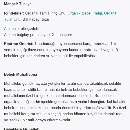
Menşei:
Türkiye
İçindekiler:
Organik Tam Pirinç Unu,
Organik Bebel İrmiği, Organik
Yulaf Unu
, Bal kabağı tozu
Alerjenler altı çizilidir.
Alerjen buğday proteini yani Glüten içerir.
Pişirme Önerisi:
1 su bardağı suyun içerisine karışımımızdan 1.5
×
yemek kaşığı ilave ederek kaynayana kadar karıştırınız. 1 yaş üstü
AYNI GÜN
bebekler için hazırlarken su yerine süt ile yapabilirsiniz.
TESLİMAT
ÜRÜNLERİ
Bebek Muhallebisi
Sepetinizde AYNI GÜN TESLİMAT
Muhallebi, günlük hayatta yetişkinler tarafından da tüketilecek şekilde
ürünü bulunduğu için AYNI GÜN
hazırlanan bir sütlü tatlı olmak ile birlikte bebekler için hazırlanacak
TESLİMAT kargo seçeneği dışında
muhallebinin özel bir içerik ile hazırlanması önemlidir. Bu nedenle
seçemezsiniz. NOT: AYNI GÜN
organik ve sağlıklı bir içerikle çocuklarınıza yedirebileceğiniz bal kabaklı
TESLİMAT hizmeti sadece İSTANBUL
bebek muhallebisi size bu konuda önemli bir yardım sağlayabilir. Bu özel
ve 850TL üzeri siparişler için
muhallebi karışımı süt ile birleştiği andan itibaren keyifli bir damak tadı
geçerlidir.
ve sağlıklı bir tarif ortaya çıkarmaktadır.
Bebeklere Muhallebi