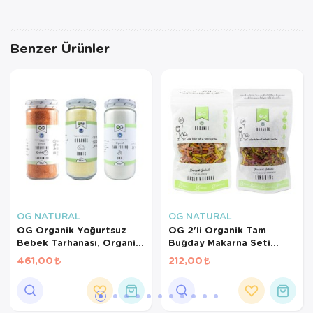
Benzer Ürünler
OG NATURAL
OG NATURAL
OG Organik Yoğurtsuz
OG 2'li Organik Tam
Bebek Tarhanası, Organik
Buğday Makarna Seti
İrmik, Pirinç Unu +6 Ay
+7AY
461,00
212,00