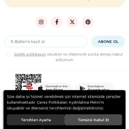
ABONE OL
Gizlilik politikasını
okudum ve elektronik posta almayı kabul
ediyorum.
Download on the
Download on
App Store
Google play
Size daha iyi hizmet verebilmek için internet sitemizde çerezler
kullanılmaktadır. Çerez Politikaları Aydınlatma Metni’ni
okuyabilir ve dilerseniz tercihlerinizi değiştirebilirsiniz.
© 2020
PEKSADE GIDA SANAYİ VE TİCARET LİMİTED ŞİRKETİ
. Tüm
hakları saklıdır.
Tercihleri Ayarla
Tümünü Kabul Et