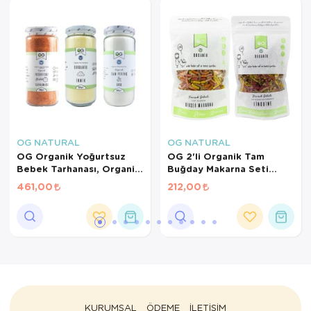
OG NATURAL
OG NATURAL
OG Organik Yoğurtsuz
OG 2'li Organik Tam
Bebek Tarhanası, Organik
Buğday Makarna Seti
İrmik, Pirinç Unu +6 Ay
+7AY
461,00
212,00
KURUMSAL
ÖDEME
İLETİŞİM