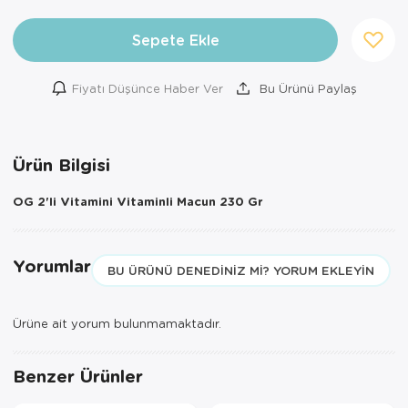
Sepete Ekle
Fiyatı Düşünce Haber Ver
Bu Ürünü Paylaş
×
AYNI GÜN
TESLİMAT
Ürün Bilgisi
ÜRÜNLERİ
OG 2'li Vitamini Vitaminli Macun 230 Gr
Sepetinizde AYNI GÜN TESLİMAT
ürünü bulunduğu için AYNI GÜN
TESLİMAT kargo seçeneği dışında
seçemezsiniz. NOT: AYNI GÜN
Yorumlar
BU ÜRÜNÜ DENEDINIZ MI? YORUM EKLEYIN
TESLİMAT hizmeti sadece İSTANBUL
ve 850TL üzeri siparişler için
geçerlidir.
Ürüne ait yorum bulunmamaktadır.
Benzer Ürünler