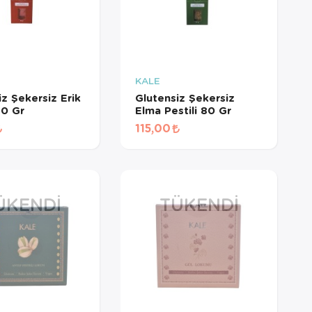
KALE
iz Şekersiz Erik
Glutensiz Şekersiz
80 Gr
Elma Pestili 80 Gr
115,00
ÜKENDI
TÜKENDI
×