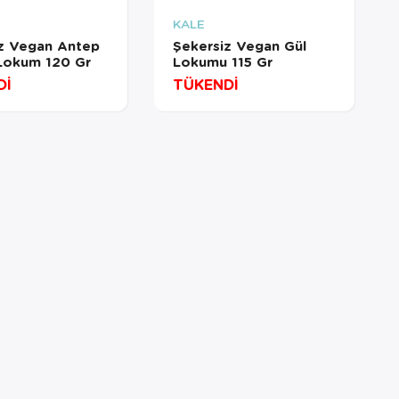
AT
KALE
z Vegan Antep
Şekersiz Vegan Gül
ı Lokum 120 Gr
Lokumu 115 Gr
bulunduğu
Dİ
TÜKENDİ
i dışında
 hizmeti
ler için