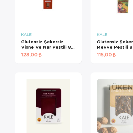
KALE
KALE
Glutensiz Şekersiz
Glutensiz Şeker
Vişne Ve Nar Pestili 80
Meyve Pestili 8
Gr
128,00
115,00
TÜKEN