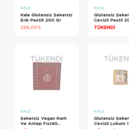
A
KALE
KALE
Kale Glutensiz Şekersiz
Glutensiz Şeker
Erik Pestili 200 Gr
Cevizli Pestil 2
Sepetini
236,00
TÜKENDİ
için AYN
seçemez
sadece 
TÜKENDI
TÜKEN
KALE
KALE
Şekersiz Vegan Narlı
Glutensiz Şeker
Ve Antep Fıstıklı
Cevizli Lokum 
Lokum 120 Gr