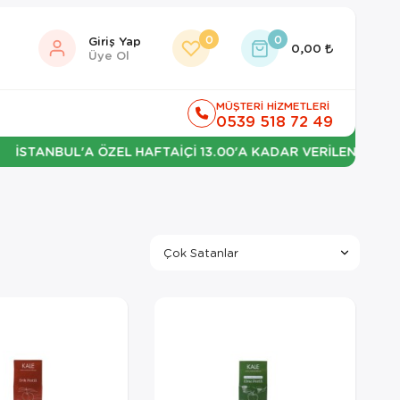
0
0
Giriş Yap
0,00
Üye Ol
MÜŞTERİ HİZMETLERİ
0539 518 72 49
ANBUL'A ÖZEL HAFTAİÇİ 13.00'A KADAR VERİLEN SİPARİŞLER