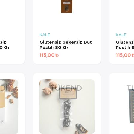
KALE
KALE
siz
Glutensiz Şekersiz Dut
Glutens
0 Gr
Pestili 80 Gr
Pestili 
115,00
115,00
DI
TÜKENDI
T