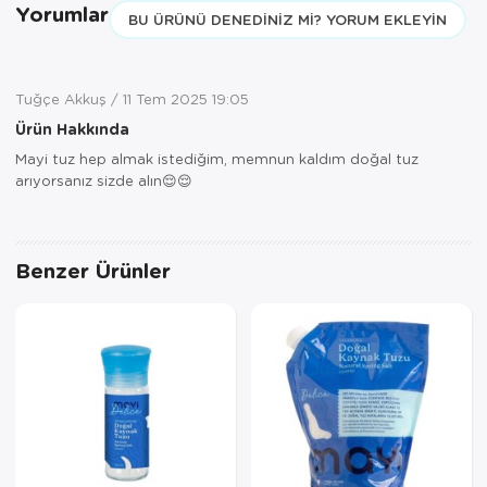
TESLİMAT hizmeti sadece İSTANBUL
Yorumlar
BU ÜRÜNÜ DENEDINIZ MI? YORUM EKLEYIN
ve 850TL üzeri siparişler için
geçerlidir.
Tuğçe Akkuş
11 Tem 2025 19:05
Ürün Hakkında
Mayi tuz hep almak istediğim, memnun kaldım doğal tuz
arıyorsanız sizde alın😌😌
Benzer Ürünler