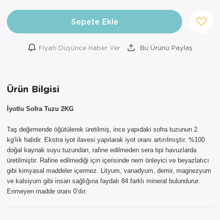
Sepete Ekle
Fiyatı Düşünce Haber Ver
Bu Ürünü Paylaş
Ürün Bilgisi
İyotlu Sofra Tuzu 2KG
×
Taş değirmende öğütülerek üretilmiş, ince yapıdaki sofra tuzunun 2
AYNI GÜN
kg’lık halidir. Ekstra iyot ilavesi yapılarak iyot oranı artırılmıştır. %100
TESLİMAT
doğal kaynak suyu tuzundan, rafine edilmeden sera tipi havuzlarda
ÜRÜNLERİ
üretilmiştir. Rafine edilmediği için içerisinde nem önleyici ve beyazlatıcı
gibi kimyasal maddeler içermez. Lityum, vanadyum, demir, magnezyum
Sepetinizde AYNI GÜN TESLİMAT
ve kalsiyum gibi insan sağlığına faydalı 84 farklı mineral bulundurur.
ürünü bulunduğu için AYNI GÜN
Erimeyen madde oranı 0’dır.
TESLİMAT kargo seçeneği dışında
seçemezsiniz. NOT: AYNI GÜN