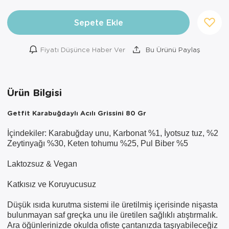
Sepete Ekle
Fiyatı Düşünce Haber Ver
Bu Ürünü Paylaş
Ürün Bilgisi
Getfit Karabuğdaylı Acılı Grissini 80 Gr
×
İçindekiler: Karabuğday unu, Karbonat %1, İyotsuz tuz, %2
AYNI GÜN
Zeytinyağı %30, Keten tohumu %25, Pul Biber %5
TESLİMAT
ÜRÜNLERİ
Laktozsuz & Vegan
Katkısız ve Koruyucusuz
Sepetinizde AYNI GÜN TESLİMAT
ürünü bulunduğu için AYNI GÜN
Düşük ısıda kurutma sistemi ile üretilmiş içerisinde nişasta
TESLİMAT kargo seçeneği dışında
bulunmayan saf greçka unu ile üretilen sağlıklı atıştırmalık.
seçemezsiniz. NOT: AYNI GÜN
Ara öğünlerinizde okulda ofiste çantanızda taşıyabileceğiz
TESLİMAT hizmeti sadece İSTANBUL