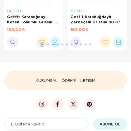
GETFİT
GETFİT
Getfit Karabuğdaylı
Getfit Karabuğdaylı
Keten Tohumlu Grissini 80
Zerdeçallı Grissini 80 Gr
Gr
162,00
162,00
KURUMSAL
ÖDEME
İLETİŞİM
ABONE OL