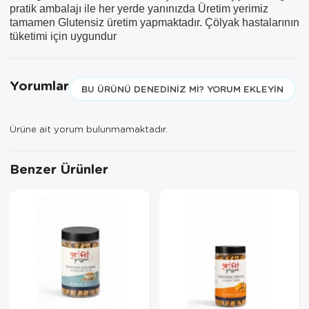
pratik ambalajı ile her yerde yanınızda Üretim yerimiz
ve 850TL üzeri siparişler için
tamamen Glutensiz üretim yapmaktadır. Çölyak hastalarının
geçerlidir.
tüketimi için uygundur
Yorumlar
BU ÜRÜNÜ DENEDINIZ MI? YORUM EKLEYIN
Ürüne ait yorum bulunmamaktadır.
Benzer Ürünler