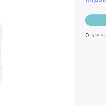
174,00
Fiyatı Dü