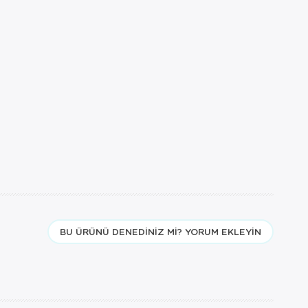
bulunduğu
i dışında
 hizmeti
ler için
BU ÜRÜNÜ DENEDINIZ MI? YORUM EKLEYIN