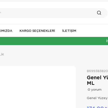
IMIZDA
KARGO SEÇENEKLERİ
İLETIŞIM
İSTANBU
LİK
8699383820
Genel Y
ML
0
yorum
Genel Yüzey