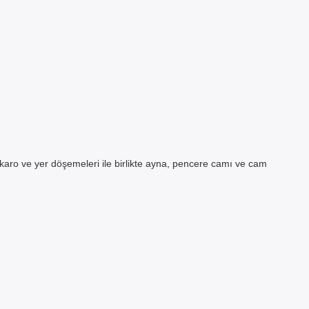
, karo ve yer döşemeleri ile birlikte ayna, pencere camı ve cam
×
AT