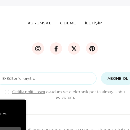
KURUMSAL
ÖDEME
İLETİŞİM
ABONE OL
Gizlilik politikasını
okudum ve elektronik posta almayı kabul
ediyorum.
r
ir ve
© 2020
PEKSADE GIDA SANAYİ VE TİCARET LİMİTE