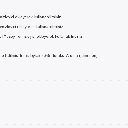
zde AYNI GÜN TESLİMAT ürünü 
I GÜN TESLİMAT kargo seçeneğ
zleyici ekleyerek kullanabilirsiniz.
siniz. NOT: AYNI GÜN TESLİMAT
izleyici ekleyerek kullanabilirsiniz.
İSTANBUL ve 850TL üzeri sipariş
geçerlidir.
l Yüzey Temizleyici ekleyerek kullanabilirsiniz.
de Edilmiş Temizleyici), <%5 Boraks, Aroma (Limonen).