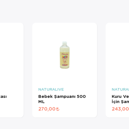
NATURALIVE
NATURA
çası
Bebek Şampuanı 500
Kuru Ve
ML
İçin Ş
270,00
243,00