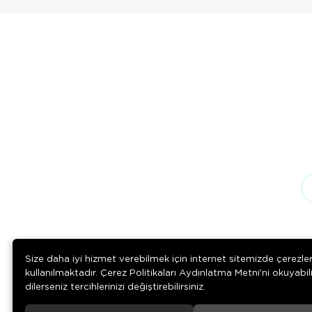
Size daha iyi hizmet verebilmek için internet sitemizde çerezle
kullanılmaktadır. Çerez Politikaları Aydınlatma Metni’ni okuyabil
dilerseniz tercihlerinizi değiştirebilirsiniz.
Download on the
Download on