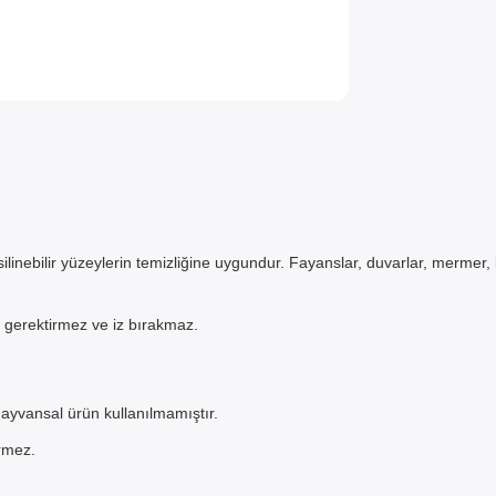
silinebilir yüzeylerin temizliğine uygundur. Fayanslar, duvarlar, mermer
 gerektirmez ve iz bırakmaz.
ayvansal ürün kullanılmamıştır.
YNI GÜN TESLİM
ermez.
ÜRÜNLERİ