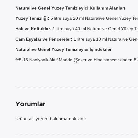
Naturalive Genel Yüzey Temizleyici Kullanım Alanları
Sepetini
için AYN
Yüzey Temizliği:
5 litre suya 20 ml Naturalive Genel Yüzey Temi
seçemez
Halı ve Koltuklar:
1 litre suya 40 ml Naturalive Genel Yüzey Tem
sadece 
Cam Eşyalar ve Pencereler:
1 litre suya 10 ml Naturalive Gene
Naturalive Genel Yüzey Temizleyici İçindekiler
%5-15 Noniyonik Aktif Madde (Şeker ve Hindistancevizinden El
Yorumlar
Ürüne ait yorum bulunmamaktadır.