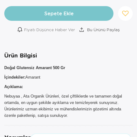
Sepete Ekle
Fiyatı Düşünce Haber Ver
Bu Ürünü Paylaş
Ürün Bilgisi
×
AYNI GÜN
Doğal Glutensiz Amarant 500 Gr
TESLİMAT
İçindekiler:
Amarant
ÜRÜNLERİ
Açıklama:
Sepetinizde AYNI GÜN TESLİMAT
Nebuyaa , Ata Organik Ürünleri, özel çiftliklerde ve tamamen doğal
ürünü bulunduğu için AYNI GÜN
ortamda, en uygun şekilde ayıklama ve temizleyerek sunuyoruz.
TESLİMAT kargo seçeneği dışında
Ürünlerimiz uzman ekibimiz ve mühendislerimizin gözetimi altında
seçemezsiniz. NOT: AYNI GÜN
özenle paketlenip, satışa sunuluyor.
TESLİMAT hizmeti sadece İSTANBUL
ve 850TL üzeri siparişler için
geçerlidir.