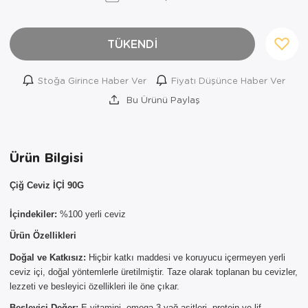
TÜKENDİ
Stoğa Girince Haber Ver
Fiyatı Düşünce Haber Ver
Bu Ürünü Paylaş
Ürün Bilgisi
Çiğ Ceviz İÇİ 90G
İçindekiler:
%100 yerli ceviz
×
Ürün Özellikleri
AYNI GÜN
Doğal ve Katkısız:
Hiçbir katkı maddesi ve koruyucu içermeyen yerli
TESLİMAT
ceviz içi, doğal yöntemlerle üretilmiştir. Taze olarak toplanan bu cevizler,
ÜRÜNLERİ
lezzeti ve besleyici özellikleri ile öne çıkar.
Besleyici Değer:
E vitamini, omega-3 yağ asitleri, protein ve lif