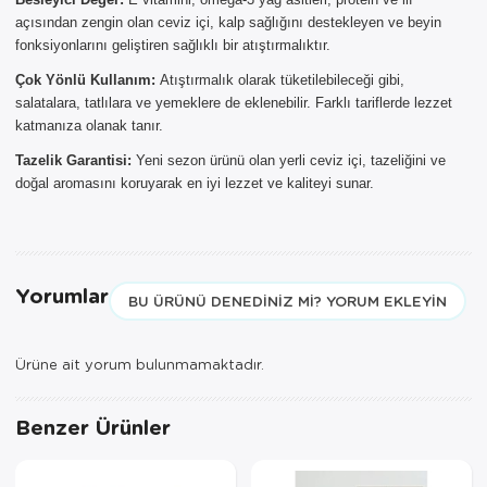
Sepetinizde AYNI GÜN TESLİMAT
ürünü bulunduğu için AYNI GÜN
açısından zengin olan ceviz içi, kalp sağlığını destekleyen ve beyin
TESLİMAT kargo seçeneği dışında
fonksiyonlarını geliştiren sağlıklı bir atıştırmalıktır.
seçemezsiniz. NOT: AYNI GÜN
Çok Yönlü Kullanım:
Atıştırmalık olarak tüketilebileceği gibi,
TESLİMAT hizmeti sadece İSTANBUL
salatalara, tatlılara ve yemeklere de eklenebilir. Farklı tariflerde lezzet
ve 850TL üzeri siparişler için
geçerlidir.
katmanıza olanak tanır.
Tazelik Garantisi:
Yeni sezon ürünü olan yerli ceviz içi, tazeliğini ve
doğal aromasını koruyarak en iyi lezzet ve kaliteyi sunar.
Yorumlar
BU ÜRÜNÜ DENEDINIZ MI? YORUM EKLEYIN
Ürüne ait yorum bulunmamaktadır.
Benzer Ürünler