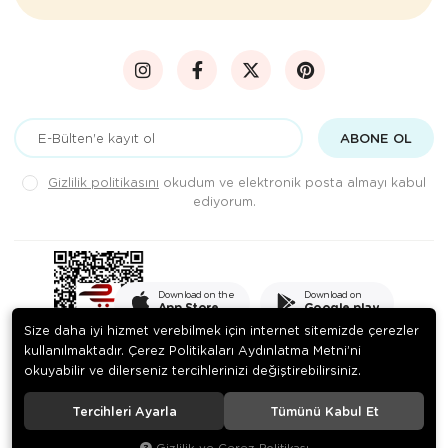
ABONE OL
Gizlilik politikasını
okudum ve elektronik posta almayı kabul
ediyorum.
Download on the
Download on
App Store
Google play
Size daha iyi hizmet verebilmek için internet sitemizde çerezler
kullanılmaktadır. Çerez Politikaları Aydınlatma Metni’ni
okuyabilir ve dilerseniz tercihlerinizi değiştirebilirsiniz.
© 2020
PEKSADE GIDA SANAYİ VE TİCARET LİMİTED ŞİRKETİ
. Tüm
hakları saklıdır.
Tercihleri Ayarla
Tümünü Kabul Et
Gizlilik ve Çerez Politikası