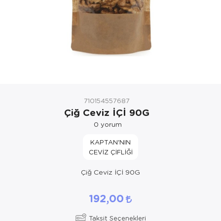
710154557687
Çiğ Ceviz İÇİ 90G
0
yorum
KAPTAN'NIN
CEVİZ ÇİFLİĞİ
Çiğ Ceviz İÇİ 90G
192,00
Taksit Seçenekleri