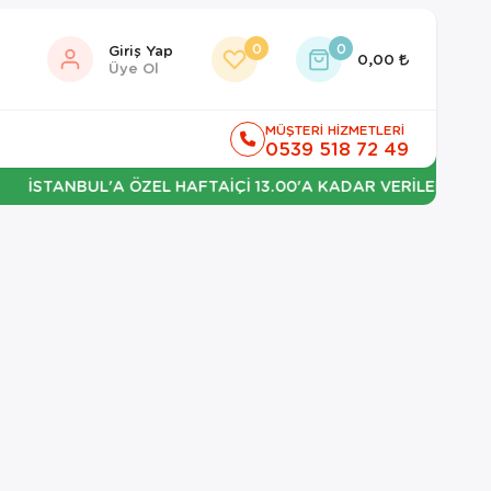
0
0
Giriş Yap
0,00
Üye Ol
MÜŞTERİ HİZMETLERİ
0539 518 72 49
İSTANBUL'A ÖZEL HAFTAİÇİ 13.00'A KADAR VERİLEN SİPARİŞL