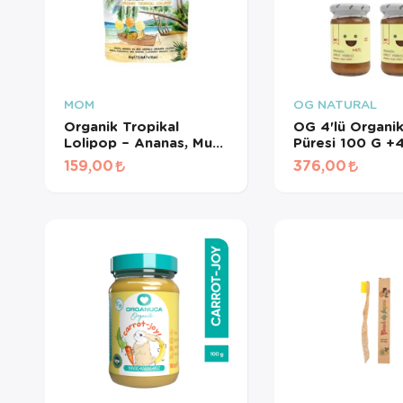
MOM
OG NATURAL
Organik Tropikal
OG 4'lü Organi
Lolipop – Ananas, Muz,
Püresi 100 G +
Mango 10'Lu
159,00
376,00