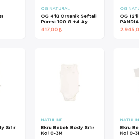
OG NATURAL
OG NAT
sı
OG 4'lü Organik Şeftali
OG 12'l
Püresi 100 G +4 Ay
PANDIA
Çocuk Ç
417,00
2.945,
NATULİNE
NATULİ
YNI GÜN TESLİM
ÜRÜNLERİ
y Sıfır
Ekru Bebek Body Sıfır
Ekru Be
Kol 0-3M
Kol 0-