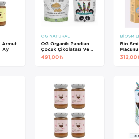
OG NATURAL
BİOSMİL
k Armut
OG Organik Pandian
Bio Smi
4 Ay
Çocuk Çikolatası Ve
Macunu
OG Organik Bebek
Alovera
491,00
312,00
Bisküvisi Seti