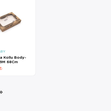
ABY
sa Kollu Body-
6-9M 68Cm