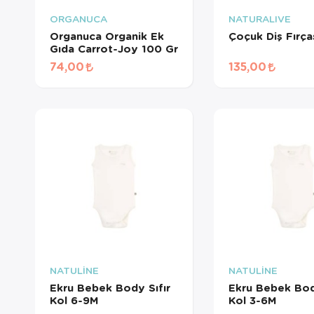
ORGANUCA
NATURALIVE
Organuca Organik Ek
Çoçuk Diş Fırça
Gıda Carrot-Joy 100 Gr
74,00
135,00
NATULİNE
NATULİNE
A
Ekru Bebek Body Sıfır
Ekru Bebek Bod
Kol 6-9M
Kol 3-6M