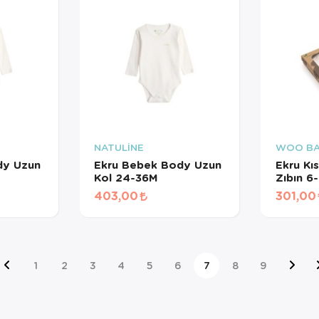
NATULİNE
WOO B
dy Uzun
Ekru Bebek Body Uzun
Ekru Kı
Kol 24-36M
Zıbın 
403,00
301,00
1
2
3
4
5
6
7
8
9