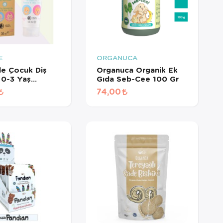
E
ORGANUCA
le Çocuk Diş
Organuca Organik Ek
 0-3 Yaş
Gıda Seb-Cee 100 Gr
lı 50 Ml
74,00