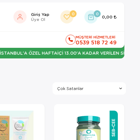
0
0
Giriş Yap
0,00
Üye Ol
MÜŞTERİ HİZMETLERİ
0539 518 72 49
'A ÖZEL HAFTAİÇİ 13.00'A KADAR VERİLEN SİPARİŞLERDE ERT