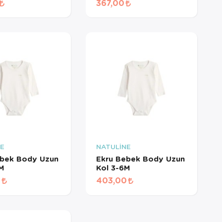
367,00
bulunduğu
i dışında
 hizmeti
ler için
NE
NATULİNE
ebek Body Uzun
Ekru Bebek Body Uzun
3M
Kol 3-6M
0
403,00