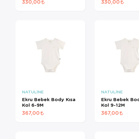
330,00
330,00
Sepetini
için AYN
seçemez
sadece 
NATULİNE
NATULİNE
Ekru Bebek Body Kısa
Ekru Bebek Bod
Kol 6-9M
Kol 9-12M
367,00
367,00