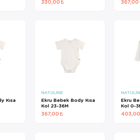
330,00
367,00
zde AYNI GÜN TESLİMAT ürünü 
I GÜN TESLİMAT kargo seçeneğ
siniz. NOT: AYNI GÜN TESLİMAT
İSTANBUL ve 850TL üzeri sipariş
geçerlidir.
NATULİNE
NATULİ
y Kısa
Ekru Bebek Body Kısa
Ekru B
Kol 23-36M
Kol 0-
367,00
403,0