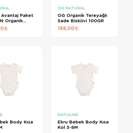
URAL
OG NATURAL
i Avantaj Paket
OG Organik Tereyağlı
N Organik
Sade Bisküvi 100GR
ikolatası 35GR
00
188,00
×
NE
NATULİNE
AT
bek Body Kısa
Ekru Bebek Body Kısa
3M
Kol 3-6M