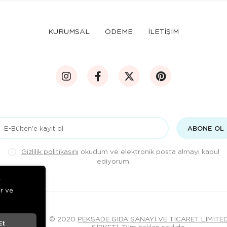
KURUMSAL
ÖDEME
İLETİŞİM
ABONE OL
Gizlilik politikasını
okudum ve elektronik posta almayı kabul
ediyorum.
r
ir ve
© 2020
PEKSADE GIDA SANAYİ VE TİCARET LİMİTE
Et
ŞİRKETİ
. Tüm hakları saklıdır.