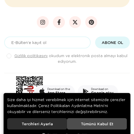
ABONE OL
Gizlilik politikasını
okudum ve elektronik posta almayı kabul
ediyorum.
Download on the
Download on
App Store
Google play
Size daha iyi hizmet verebilmek için internet sitemizde çerezler
kullanılmaktadır. Çerez Politikaları Aydınlatma Metni’ni
okuyabilir ve dilerseniz tercihlerinizi değiştirebilirsiniz.
© 2020
PEKSADE GIDA SANAYİ VE TİCARET LİMİTED ŞİRKETİ
. Tüm
hakları saklıdır.
Tercihleri Ayarla
Tümünü Kabul Et