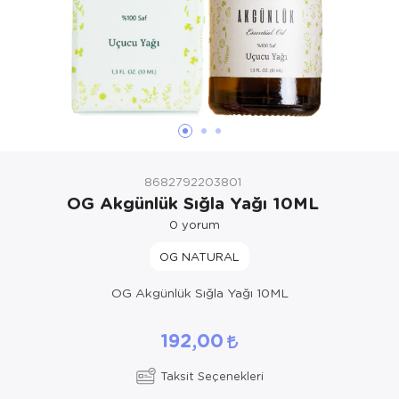
8682792203801
OG Akgünlük Sığla Yağı 10ML
0
yorum
OG NATURAL
OG Akgünlük Sığla Yağı 10ML
192,00
Taksit Seçenekleri