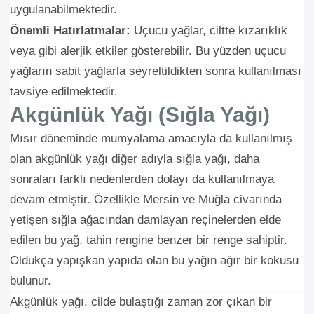
uygulanabilmektedir.
Önemli Hatırlatmalar:
Uçucu yağlar, ciltte kızarıklık
veya gibi alerjik etkiler gösterebilir. Bu yüzden uçucu
yağların sabit yağlarla seyreltildikten sonra kullanılması
×
tavsiye edilmektedir.
AYNI GÜN
TESLİMAT
Akgünlük Yağı (Sığla Yağı)
ÜRÜNLERİ
Mısır döneminde mumyalama amacıyla da kullanılmış
Sepetinizde AYNI GÜN TESLİMAT
olan akgünlük yağı diğer adıyla sığla yağı, daha
ürünü bulunduğu için AYNI GÜN
sonraları farklı nedenlerden dolayı da kullanılmaya
TESLİMAT kargo seçeneği dışında
seçemezsiniz. NOT: AYNI GÜN
devam etmiştir. Özellikle Mersin ve Muğla civarında
TESLİMAT hizmeti sadece İSTANBUL
yetişen sığla ağacından damlayan reçinelerden elde
ve 850TL üzeri siparişler için
edilen bu yağ, tahin rengine benzer bir renge sahiptir.
geçerlidir.
Oldukça yapışkan yapıda olan bu yağın ağır bir kokusu
bulunur.
Akgünlük yağı, cilde bulaştığı zaman zor çıkan bir