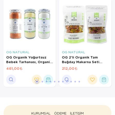
OG NATURAL
OG NATURAL
OG Organik Yoğurtsuz
OG 2'li Organik Tam
Bebek Tarhanası, Organik
Buğday Makarna Seti
İrmik, Pirinç Unu +6 Ay
+7AY
461,00
212,00
KURUMSAL
ÖDEME
İLETİŞİM