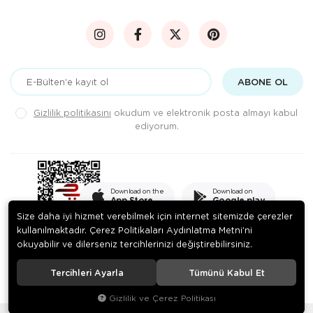
ABONE OL
Gizlilik politikasını
okudum ve elektronik posta almayı kabul
ediyorum.
Download on the
Download on
App Store
Google play
Size daha iyi hizmet verebilmek için internet sitemizde çerezler
kullanılmaktadır. Çerez Politikaları Aydınlatma Metni’ni
okuyabilir ve dilerseniz tercihlerinizi değiştirebilirsiniz.
© 2020
PEKSADE GIDA SANAYİ VE TİCARET LİMİTED ŞİRKETİ
. Tüm
hakları saklıdır.
Tercihleri Ayarla
Tümünü Kabul Et
Gizlilik ve Çerez Politikası
®
Hipotenüs
Yeni Nesil E-Ticaret Sistemleri ile Hazırlanmıştır.