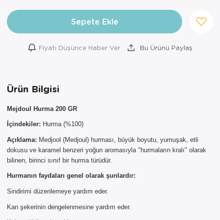
Sepete Ekle
Fiyatı Düşünce Haber Ver
Bu Ürünü Paylaş
Ürün Bilgisi
Mejdoul Hurma 200 GR
İçindekiler:
Hurma (%100)
Açıklama:
Medjool (Medjoul) hurması, büyük boyutu, yumuşak, etli
dokusu ve karamel benzeri yoğun aromasıyla "hurmaların kralı" olarak
×
bilinen, birinci sınıf bir hurma türüdür.
AYNI GÜN
Hurmanın faydaları genel olarak şunlardır:
TESLİMAT
ÜRÜNLERİ
Sindirimi düzenlemeye yardım eder.
Kan şekerinin dengelenmesine yardım eder.
Sepetinizde AYNI GÜN TESLİMAT