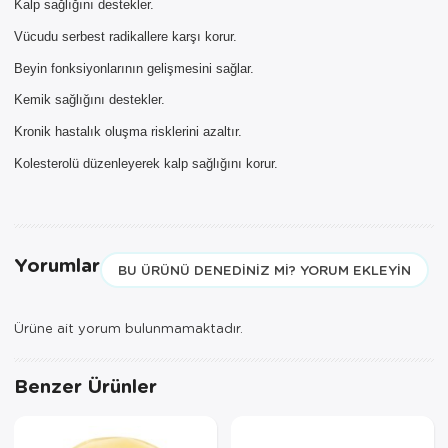
Kalp sağlığını destekler.
ürünü bulunduğu için AYNI GÜN
TESLİMAT kargo seçeneği dışında
Vücudu serbest radikallere karşı korur.
seçemezsiniz. NOT: AYNI GÜN
TESLİMAT hizmeti sadece İSTANBUL
Beyin fonksiyonlarının gelişmesini sağlar.
ve 850TL üzeri siparişler için
Kemik sağlığını destekler.
geçerlidir.
Kronik hastalık oluşma risklerini azaltır.
Kolesterolü düzenleyerek kalp sağlığını korur.
Yorumlar
BU ÜRÜNÜ DENEDINIZ MI? YORUM EKLEYIN
Ürüne ait yorum bulunmamaktadır.
Benzer Ürünler